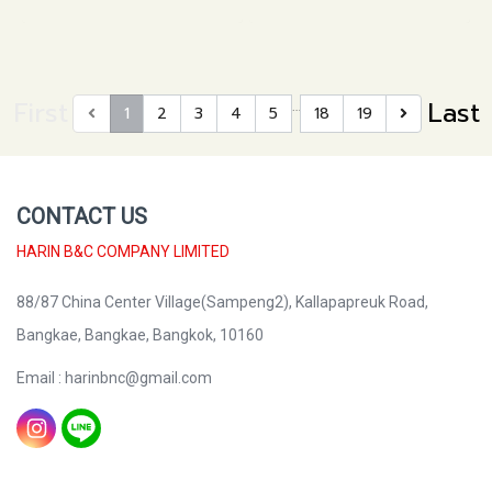
First
Last
…
1
2
3
4
5
18
19
CONTACT US
HARIN B&C COMPANY LIMITED
88/87 China Center Village(Sampeng2), Kallapapreuk Road,
Bangkae, Bangkae, Bangkok, 10160
Email : harinbnc@gmail.com