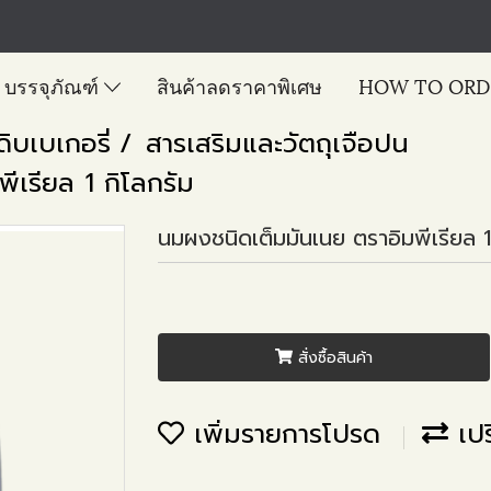
บรรจุภัณฑ์
สินค้าลดราคาพิเศษ
HOW TO ORD
ดิบเบเกอรี่
สารเสริมและวัตถุเจือปน
เรียล 1 กิโลกรัม
นมผงชนิดเต็มมันเนย ตราอิมพีเรียล 1
สั่งซื้อสินค้า
เพิ่มรายการโปรด
เปร