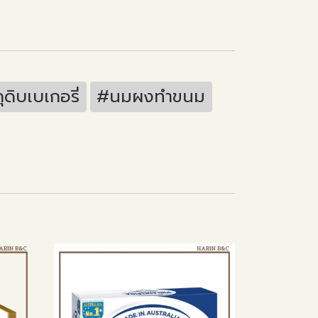
ุดิบเบเกอรี่
#นมผงทำขนม