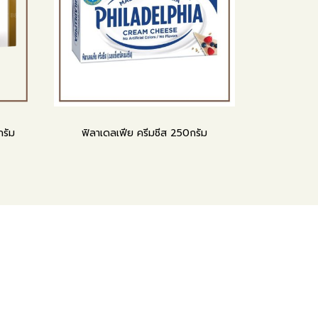
กรัม
ฟิลาเดลเฟีย ครีมชีส 250กรัม