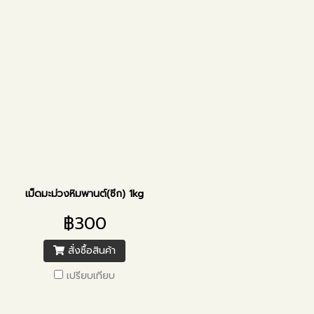
เม็ดมะม่วงหิมพานต์(ซีก) 1kg
฿300
สั่งซื้อสินค้า
เปรียบเทียบ