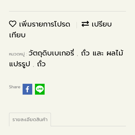
เพิ่มรายการโปรด
เปรียบ
เทียบ
วัตถุดิบเบเกอรี่
ถั่ว และ ผลไม้
หมวดหมู่ :
,
แปรรูป
ถั่ว
,
Share
รายละเอียดสินค้า