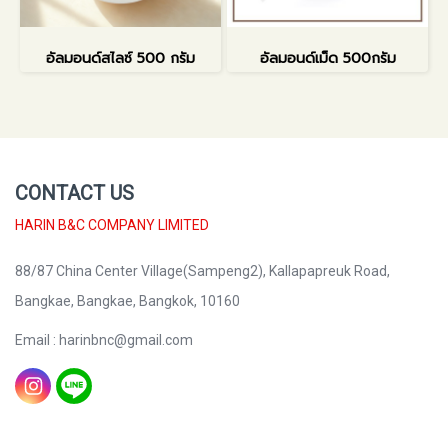
อัลมอนด์สไลซ์ 500 กรัม
อัลมอนด์เม็ด 500กรัม
CONTACT US
HARIN B&C COMPANY LIMITED
88/87 China Center Village(Sampeng2), Kallapapreuk Road,
Bangkae, Bangkae, Bangkok, 10160
Email : harinbnc@gmail.com