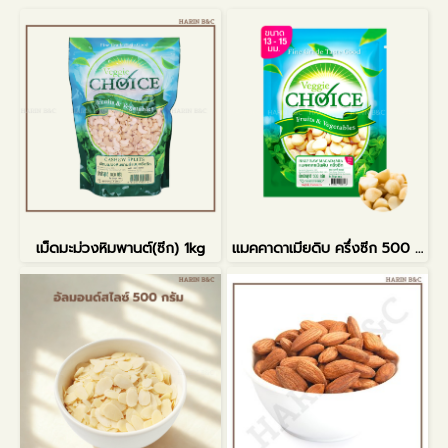
เม็ดมะม่วงหิมพานต์(ซีก) 1kg
แมคคาดาเมียดิบ ครึ่งซีก 500 กรัม