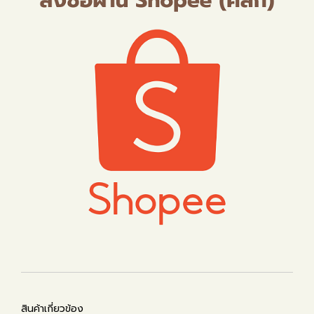
สินค้าเกี่ยวข้อง