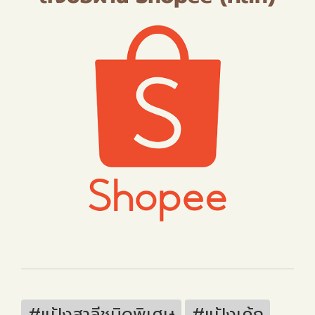
#แป้งสาลีชนิดพิเศษ
#แป้งเค้ก