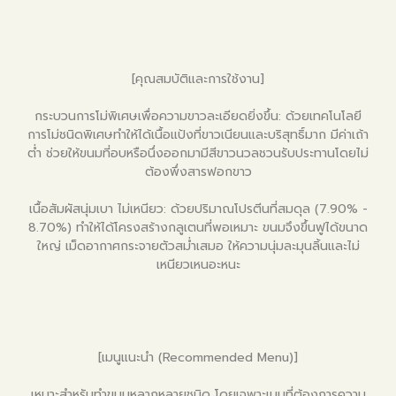
[คุณสมบัติและการใช้งาน]
กระบวนการโม่พิเศษเพื่อความขาวละเอียดยิ่งขึ้น: ด้วยเทคโนโลยี
การโม่ชนิดพิเศษทำให้ได้เนื้อแป้งที่ขาวเนียนและบริสุทธิ์มาก มีค่าเถ้า
ต่ำ ช่วยให้ขนมที่อบหรือนึ่งออกมามีสีขาวนวลชวนรับประทานโดยไม่
ต้องพึ่งสารฟอกขาว
เนื้อสัมผัสนุ่มเบา ไม่เหนียว: ด้วยปริมาณโปรตีนที่สมดุล (7.90% -
8.70%) ทำให้ได้โครงสร้างกลูเตนที่พอเหมาะ ขนมจึงขึ้นฟูได้ขนาด
ใหญ่ เม็ดอากาศกระจายตัวสม่ำเสมอ ให้ความนุ่มละมุนลิ้นและไม่
เหนียวเหนอะหนะ
[เมนูแนะนำ (Recommended Menu)]
เหมาะสำหรับทำขนมหลากหลายชนิด โดยเฉพาะเมนูที่ต้องการความ