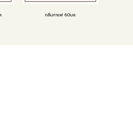
ล.
กลิ่นกาแฟ 60มล.