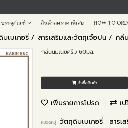
บรรจุภัณฑ์
สินค้าลดราคาพิเศษ
HOW TO ORD
ดิบเบเกอรี่
สารเสริมและวัตถุเจือปน
กลิ่
กลิ่นนมเนยครีม 60มล.
สั่งซื้อสินค้า
เพิ่มรายการโปรด
เปร
วัตถุดิบเบเกอรี่
สารเส
หมวดหมู่ :
,