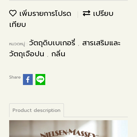
เพิ่มรายการโปรด
เปรียบ
เทียบ
วัตถุดิบเบเกอรี่
สารเสริมและ
หมวดหมู่ :
,
วัตถุเจือปน
กลิ่น
,
Share
Product description