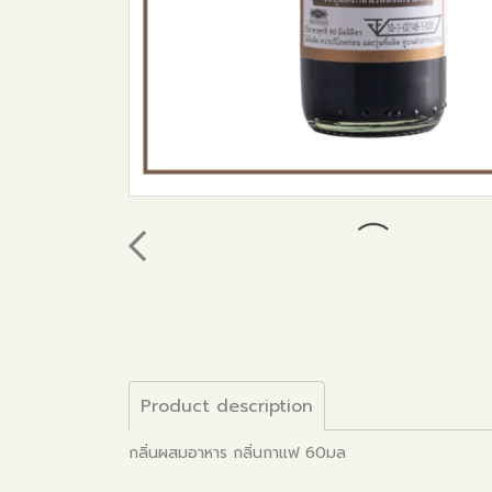
Product description
กลิ่นผสมอาหาร กลิ่นกาแฟ 60มล