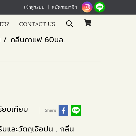
เข้าสู่ระบบ
สมัครสมาชิก
ER?
CONTACT US
น
กลิ่นกาแฟ 60มล.
ียบเทียบ
Share
ริมและวัตถุเจือปน
กลิ่น
,