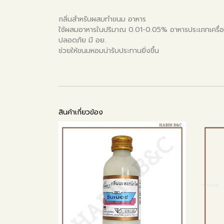
กลิ่นสำหรับผสมทำขนม อาหาร
ใช้ผสมอาหารในปริมาณ 0.01-0.05% อาหารประเภทเครื่อง
ปลอดภัย มี อย.
ช่วยให้ขนมหอมน่ารับประทานยิ่งขึ้น
สินค้าเกี่ยวข้อง