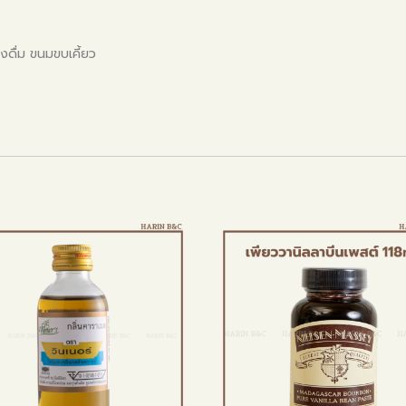
ดื่ม ขนมขบเคี้ยว