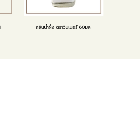
l
กลิ่นน้ำผึ้ง ตราวินเนอร์ 60มล.