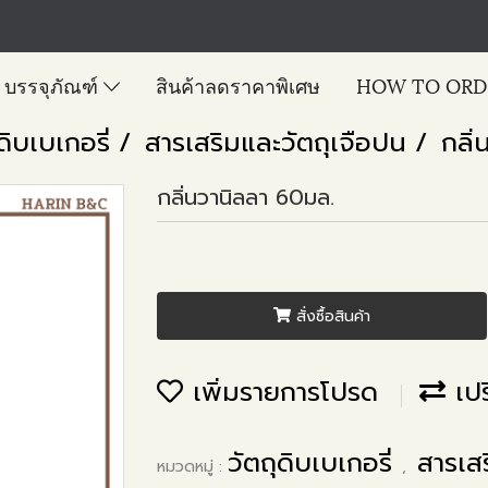
บรรจุภัณฑ์
สินค้าลดราคาพิเศษ
HOW TO ORD
ดิบเบเกอรี่
สารเสริมและวัตถุเจือปน
กลิ่
กลิ่นวานิลลา 60มล.
สั่งซื้อสินค้า
เพิ่มรายการโปรด
เปร
วัตถุดิบเบเกอรี่
สารเส
หมวดหมู่ :
,