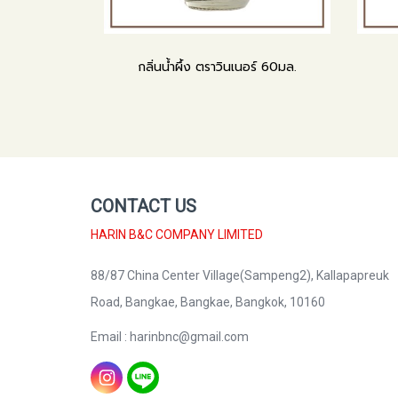
กลิ่นน้ำผึ้ง ตราวินเนอร์ 60มล.
CONTACT US
HARIN B&C COMPANY LIMITED
88/87 China Center Village(Sampeng2), Kallapapreuk
Road, Bangkae, Bangkae, Bangkok, 10160
Email : harinbnc@gmail.com