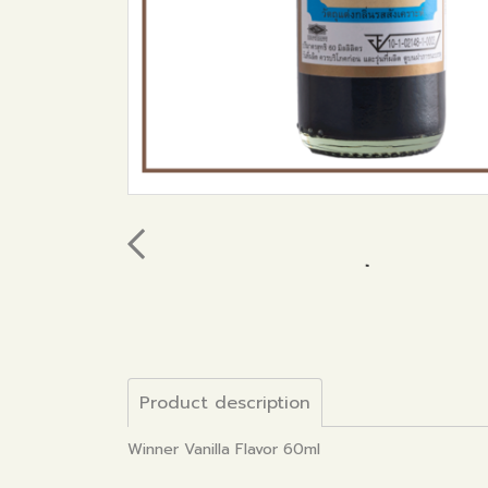
Product description
Winner Vanilla Flavor 60ml