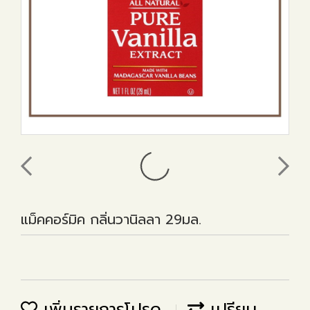
แม็คคอร์มิค กลิ่นวานิลลา 29มล.
เพิ่มรายการโปรด
เปรียบ