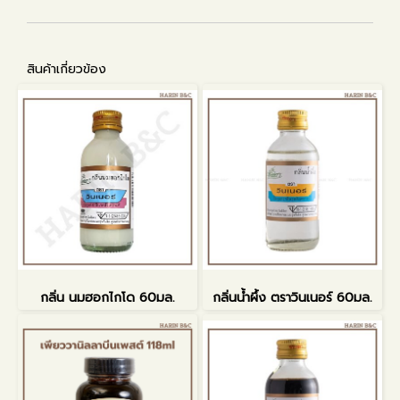
สินค้าเกี่ยวข้อง
กลิ่น นมฮอกไกโด 60มล.
กลิ่นน้ำผึ้ง ตราวินเนอร์ 60มล.