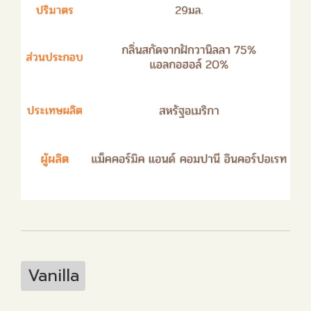
Vanilla