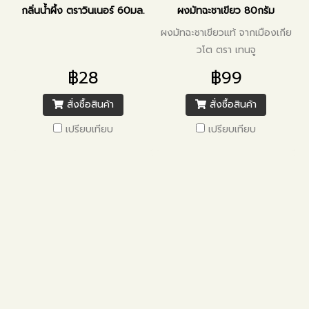
กลิ่นน้ำผึ้ง ตราวินเนอร์ 60มล.
ผงมัทฉะชาเขียว 80กรัม
ผงมัทฉะชาเขียวแท้ จากเมืองเกีย
วโต ตรา เทนจู
฿28
฿99
สั่งซื้อสินค้า
สั่งซื้อสินค้า
เปรียบเทียบ
เปรียบเทียบ