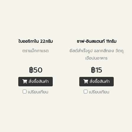
ใบออริกาโน 22กรัม
ซาฟ-อินสแตนท์ 11กรัม
ตราแม็กกาแรต
ยีสต์สำเร็จรูป ฉลากสีทอง วัตถุ
เจือปนอาหาร
฿50
฿15
สั่งซื้อสินค้า
สั่งซื้อสินค้า
เปรียบเทียบ
เปรียบเทียบ