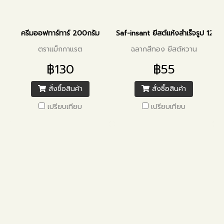
ครีมออฟทาร์ทาร์ 200กรัม
Saf-insant ยีสต์แห้งสำเร็จรูป 125กร
ตราแม็กกาแรต
ฉลากสีทอง ยีสต์หวาน
฿130
฿55
สั่งซื้อสินค้า
สั่งซื้อสินค้า
เปรียบเทียบ
เปรียบเทียบ