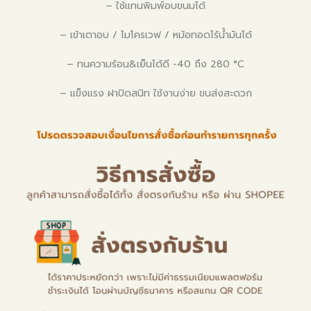
– ใช้แทนพิมพ์อบขนมได้
– เข้าเตาอบ / ไมโครเวฟ / หม้อทอดไร้น้ำมันได้
– ทนความร้อน&เย็นได้ดี -40 ถึง 280 °C
– แข็งแรง ฝาปิดสนิท ใช้งานง่าย ขนส่งสะดวก