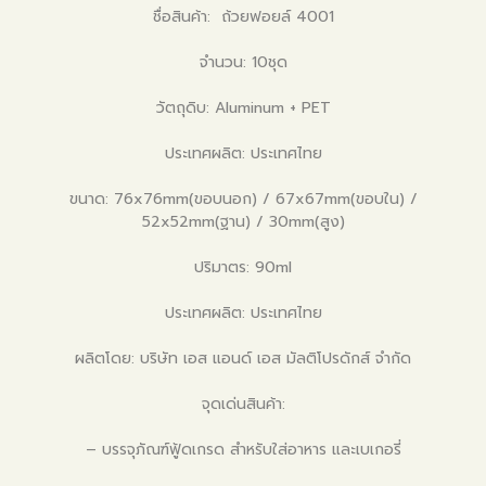
ชื่อสินค้า: ถ้วยฟอยล์ 4001
จำนวน: 10ชุด
วัตถุดิบ: Aluminum + PET
ประเทศผลิต: ประเทศไทย
ขนาด: 76x76mm(ขอบนอก) / 67x67mm(ขอบใน) /
52x52mm(ฐาน) / 30mm(สูง)
ปริมาตร: 90ml
ประเทศผลิต: ประเทศไทย
ผลิตโดย: บริษัท เอส แอนด์ เอส มัลติโปรดักส์ จำกัด
จุดเด่นสินค้า:
– บรรจุภัณฑ์ฟู้ดเกรด สำหรับใส่อาหาร และเบเกอรี่