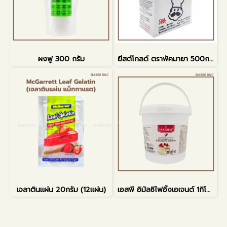
ผงฟู 300 กรัม
ยีสต์โกลด์ ตราพัคมายา 500กรัม
เจลาตินแผ่น 20กรัม (12แผ่น)
เอสพี อิมัลซิไฟอิ้งเอเจนต์ 1กิโลกรัม