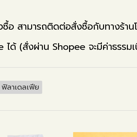
งซื้อ สามารถติดต่อสั่งซื้อกับทางร้า
 ได้ (สั่งผ่าน Shopee จะมีค่าธรรมเน
ฟิลาเดลเฟีย