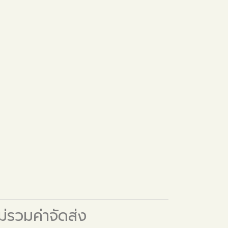
ม่รวมค่าจัดส่ง