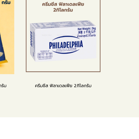
กรัม
ครีมชีส ฟิลาเดลเฟีย 2กิโลกรัม