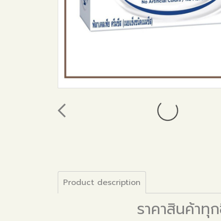
Product description
ราคาสินค้าทุก