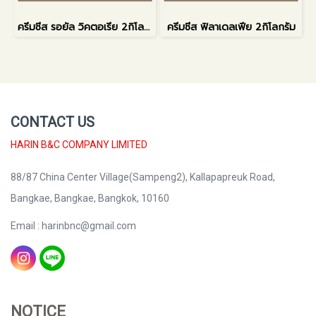
ครีมชีส รอยัล วิคตอเรีย 2กิโลกรัม
ครีมชีส ฟิลาเดลเฟีย 2กิโลกรัม
CONTACT US
HARIN B&C COMPANY LIMITED
88/87 China Center Village(Sampeng2), Kallapapreuk Road,
Bangkae, Bangkae, Bangkok, 10160
Email : harinbnc@gmail.com
NOTICE