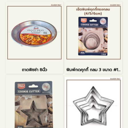
ถาดพิซซ่า 8นิ้ว
พิมพ์กดคุกกี้ กลม 3 ขนาด #1801-21