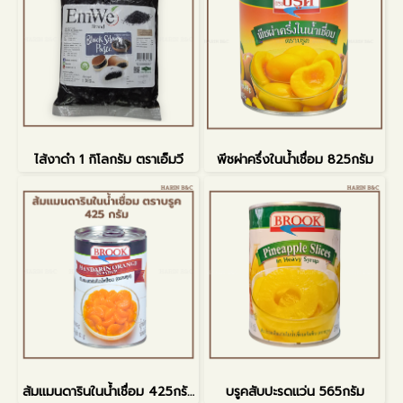
ไส้งาดำ 1 กิโลกรัม ตราเอ็มวี
พีชผ่าครึ่งในน้ำเชื่อม 825กรัม
ส้มแมนดารินในน้ำเชื่อม 425กรัม
บรูคสับปะรดแว่น 565กรัม