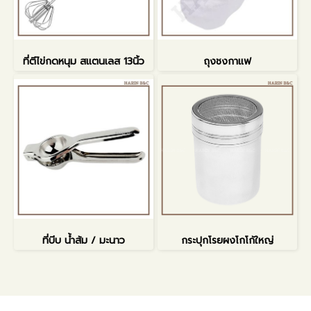
ที่ตีไข่กดหนุม สแตนเลส 13นิ้ว
ถุงชงกาแฟ
ที่บีบ น้ำส้ม / มะนาว
กระปุกโรยผงโกโก้ใหญ่