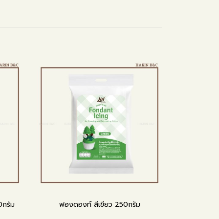
0กรัม
ฟองดองท์ สีเขียว 250กรัม