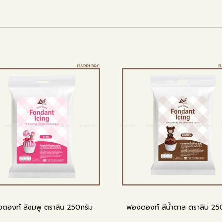
ดองท์ สีชมพู ตราลิน 250กรัม
ฟองดองท์ สีน้ำตาล ตราลิน 25