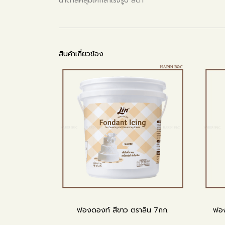
น้ำตาลคลุมเค้กสำเร็จรูป สีดำ
สินค้าเกี่ยวข้อง
ฟองดองท์ สีขาว ตราลิน 7กก.
ฟอง