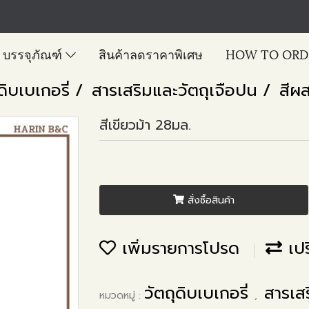
บรรจุภัณฑ์
สินค้าลดราคาพิเศษ
HOW TO ORD
ดิบเบเกอรี่
สารเสริมและวัตถุเจือปน
สีผ
สีเขียวม้า 28มล.
สั่งซื้อสินค้า
เพิ่มรายการโปรด
เปร
วัตถุดิบเบเกอรี่
สารเส
หมวดหมู่ :
,