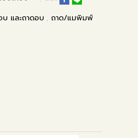
์อบ และถาดอบ
ถาด/แมพิมพ์
,