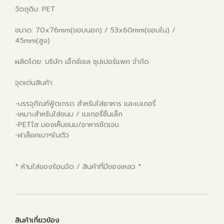
วัตถุดิบ: PET
ขนาด: 70x76mm(ขอบนอก) / 53x60mm(ขอบใน) /
45mm(สูง)
ผลิตโดย: บริษัท เอ็กซ์เซล ซุปเปอร์แพค จำกัด
จุดเด่นสินค้า:
-บรรจุภัณฑ์ฟู้ดเกรด สำหรับใส่อาหาร และเบเกอรี่
-เหมาะสำหรับใส่ขนม / เบเกอรี่ชิ้นเล็ก
-PETใส มองเห็นขนม/อาหารชัดเจน
-ฝาล็อคเบาๆในตัว
* ห้ามใส่ของร้อนจัด / สินค้าที่มีของเหลว *
สินค้าเกี่ยวข้อง