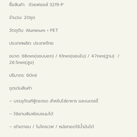
ชื่อสินค้า: ถ้วยฟอยล์ 3219-P
จำนวน: 20ชุด
วัตถุดิบ: Aluminum + PET
ประเทศผลิต: ประเทศไทย
ขนาด: 68mm(ขอบนอก) / 61mm(ขอบใน) / 47mm(ฐาน) /
26.5mm(สูง)
ปริมาตร: 60ml
จุดเด่นสินค้า:
– บรรจุภัณฑ์ฟู้ดเกรด สำหรับใส่อาหาร และเบเกอรี่
– ใช้แทนพิมพ์อบขนมได้
– เข้าเตาอบ / ไมโครเวฟ / หม้อทอดไร้น้ำมันได้