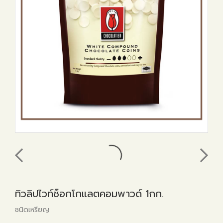
ทิวลิปไวท์ช็อกโกแลตคอมพาวด์ 1กก.
ชนิดเหรียญ