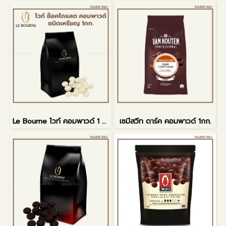
Le Bourne ไวท์ คอมพาวด์ 1 กิโลกรัม
เซมีสวีท ดาร์ค คอมพาวด์ 1กก.