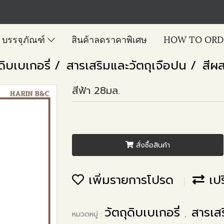
บรรจุภัณฑ์
สินค้าลดราคาพิเศษ
HOW TO ORD
ดิบเบเกอรี่
สารเสริมและวัตถุเจือปน
สีผ
สีฟ้า 28มล.
สั่งซื้อสินค้า
เพิ่มรายการโปรด
เปร
วัตถุดิบเบเกอรี่
สารเส
หมวดหมู่ :
,