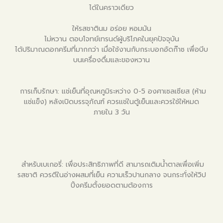
ได้ในคราวเดียว
ให้รสชาตินม อร่อย หอมมัน
ไม่หวาน ตอบโจทย์เทรนด์ผู้บริโภคในยุคปัจจุบัน
ได้ปริมาณดอกครีมที่มากกว่า เมื่อใช้งานกับกระบอกอัดก๊าซ เพื่อบีบ
บนเครื่องดื่มและของหวาน
การเก็บรักษา: แช่เย็นที่อุณหภูมิระหว่าง 0-5 องศาเซลเซียส (ห้าม
แช่แข็ง) หลังเปิดบรรจุภัณฑ์ ควรแช่ในตู้เย็นและควรใช้ให้หมด
ภายใน 3 วัน
สำหรับเบเกอรี่: เพื่อประสิทธิภาพที่ดี สามารถเติมน้ำตาลเพื่อเพิ่ม
รสชาติ ควรตีในอ่างผสมที่เย็น ความเร็วปานกลาง จนกระทั่งให้วิป
ปิ้งครีมตั้งยอดตามต้องการ