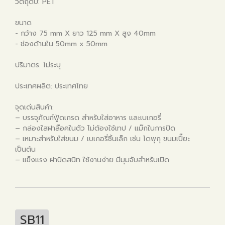
วัตถุดิบ: PET
ขนาด
- กว้าง 75 mm X ยาว 125 mm X สูง 40mm
- ช่องด้านใน 50mm x 50mm
ปริมาตร: ไม่ระบุ
ประเทศผลิต: ประเทศไทย
จุดเด่นสินค้า:
– บรรจุภัณฑ์ฟู้ดเกรด สำหรับใส่อาหาร และเบเกอรี่
– กล่องใสฝาล๊อคในตัว ไม่ต้องใช้เทป / แม๊กในการปิด
– เหมาะสำหรับใส่ขนม / เบเกอรี่ชิ้นเล็ก เช่น ไดพุกุ ขนมเปี๊ยะ
เป็นต้น
– แข็งแรง ฝาปิดสนิท ใช้งานง่าย มีมุมจับสำหรับเปิด
SB11