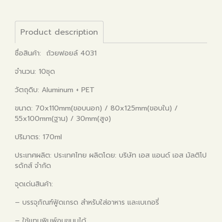
Product description
ชื่อสินค้า: ถ้วยฟอยล์ 4031
จำนวน: 10ชุด
วัตถุดิบ: Aluminum + PET
ขนาด: 70x110mm(ขอบนอก) / 80x125mm(ขอบใน) /
55x100mm(ฐาน) / 30mm(สูง)
ปริมาตร: 170ml
ประเทศผลิต: ประเทศไทย ผลิตโดย: บริษัท เอส แอนด์ เอส มัลติโป
รดักส์ จำกัด
จุดเด่นสินค้า:
– บรรจุภัณฑ์ฟู้ดเกรด สำหรับใส่อาหาร และเบเกอรี่
– ใช้แทนพิมพ์อบขนมได้