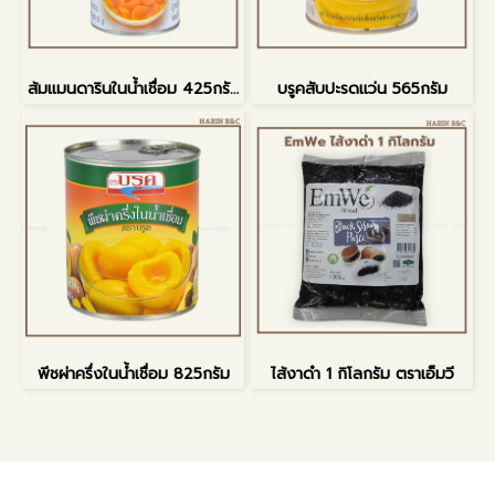
ส้มแมนดารินในน้ำเชื่อม 425กรัม
บรูคสับปะรดแว่น 565กรัม
พีชผ่าครึ่งในน้ำเชื่อม 825กรัม
ไส้งาดำ 1 กิโลกรัม ตราเอ็มวี