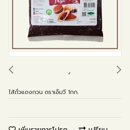
ไส้ถั่วแดงกวน ตราเอ็มวี 1กก.
เพิ่มรายการโปรด
เปรียบ