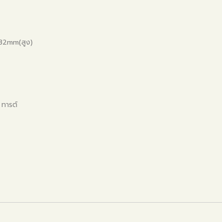
32mm(สูง)
่ ทารต์