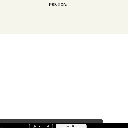
ม
P88 50ใบ