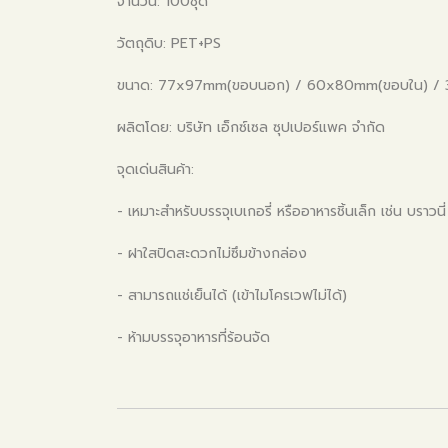
จำนวน: 100ชุด
วัตถุดิบ: PET+PS
ขนาด: 77x97mm(ขอบนอก) / 60x80mm(ขอบใน) / 
ผลิตโดย: บริษัท เอ็กซ์เซล ซุปเปอร์แพค จำกัด
จุดเด่นสินค้า:
- เหมาะสำหรับบรรจุเบเกอรี่ หรืออาหารชิ้นเล็ก เช่น บราวนี
- ฝาใสปิดสะดวกไม่ซึมข้างกล่อง
- สามารถแช่เย็นได้ (เข้าไมโครเวฟไม่ได้)
- ห้ามบรรจุอาหารที่ร้อนจัด