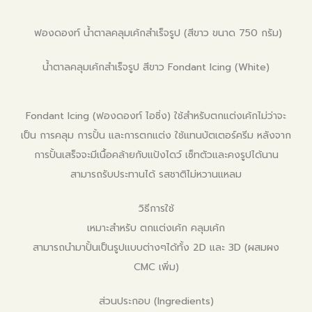
ฟองดองท์ น้ำตาลคลุมเค้กสำเร็จรูป (สีขาว ขนาด 750 กรัม)
น้ำตาลคลุมเค้กสำเร็จรูป สีขาว Fondant Icing (White)
Fondant Icing (ฟองดองท์ ไอซิ่ง) ใช้สำหรับตกแต่งเค้กไม่ว่าจะ
เป็น การคลุม การปั้น และการตกแต่ง ใช้แทนบัตเตอร์ครีม หลังจาก
การปั้นเสร็จจะมีเนื้อคล้ายกับแป้งไดว์ เซ็ทตัวและคงรูปได้นาน
สามารถรับประทานได้ รสชาติไม่หวานแหลม
วิธีการใช้
เหมาะสำหรับ
ตกแต่งเค้ก
คลุมเค้ก
สามารถนำมาปั้นเป็นรูปแบบต่างๆได้ทั้ง 2D และ 3D (ผสมผง
CMC เพิ่ม)
ส่วนประกอบ (Ingredients)