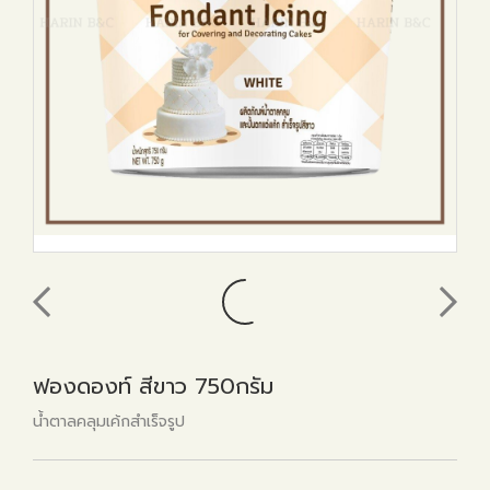
ฟองดองท์ สีขาว 750กรัม
น้ำตาลคลุมเค้กสำเร็จรูป