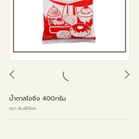
น้ำตาลไอซิ่ง 400กรัม
ตรา อิมพีเรียล