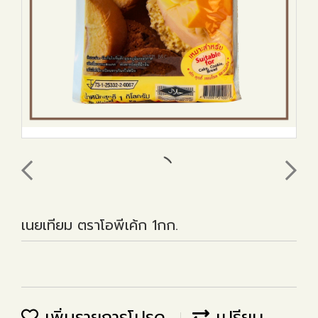
เนยเทียม ตราโอพีเค้ก 1กก.
เพิ่มรายการโปรด
เปรียบ