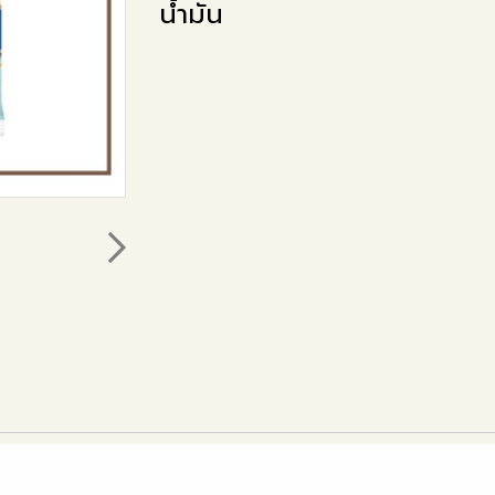
น้ำมัน