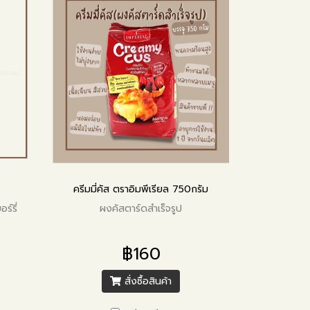
ครีมมี่คัส ตราอิมพีเรียล 750กรัม
์รี่
ผงคัสตาร์ดสำเร็จรูป
฿160
สั่งซื้อสินค้า