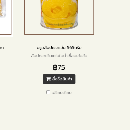
กก.
บรูคสับปะรดแว่น 565กรัม
สับปะรดเต็มแว่นในน้ำเชื่อมเข้มข้น
฿75
สั่งซื้อสินค้า
เปรียบเทียบ