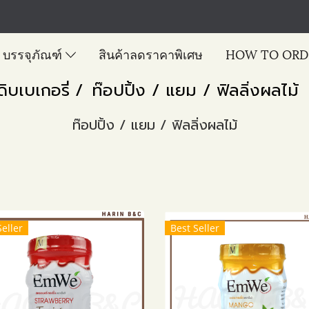
บรรจุภัณฑ์
สินค้าลดราคาพิเศษ
HOW TO ORD
ดิบเบเกอรี่
ท๊อปปิ้ง / แยม / ฟิลลิ่งผลไม้
ท๊อปปิ้ง / แยม / ฟิลลิ่งผลไม้
Seller
Best Seller