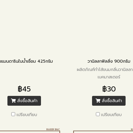
มแมนดารินในน้ำเชื่อม 425กรัม
วานิลลาฟิลลิ่ง 900กรัม
ผลิตภัณฑ์ทำไส้ขนมกลิ่นวานิลล
เบคมาสเตอร์
฿45
฿30
สั่งซื้อสินค้า
สั่งซื้อสินค้า
เปรียบเทียบ
เปรียบเทียบ