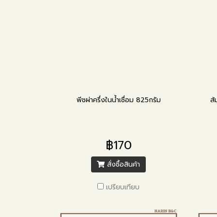
พีชผ่าครึ่งในน้ำเชื่อม 825กรัม
ส้
฿170
สั่งซื้อสินค้า
เปรียบเทียบ