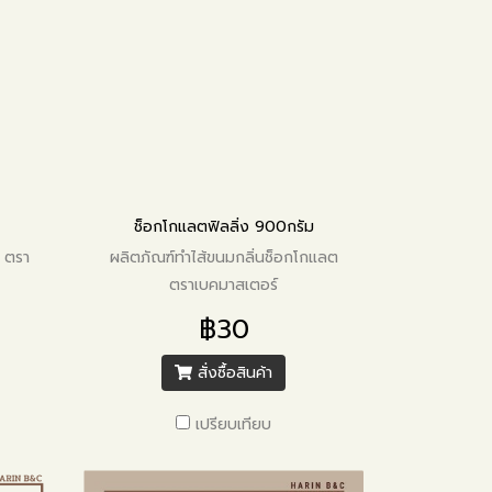
ช็อกโกแลตฟิลลิ่ง 900กรัม
า ตรา
ผลิตภัณฑ์ทำไส้ขนมกลิ่นช็อกโกแลต
ตราเบคมาสเตอร์
฿30
สั่งซื้อสินค้า
เปรียบเทียบ