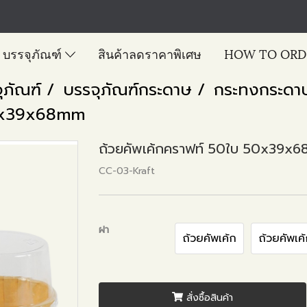
บรรจุภัณฑ์
สินค้าลดราคาพิเศษ
HOW TO ORD
ุภัณฑ์
บรรจุภัณฑ์กระดาษ
กระทงกระดา
50x39x68mm
ถ้วยคัพเค้กคราฟท์ 50ใบ 50x39x
CC-03-Kraft
ฝา
ถ้วยคัพเค้ก
ถ้วยคัพเค
สั่งซื้อสินค้า