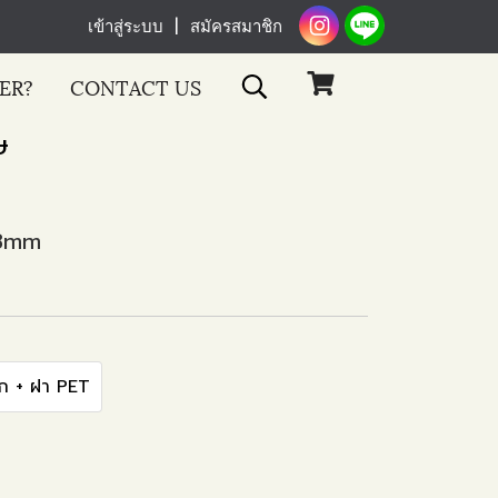
เข้าสู่ระบบ
สมัครสมาชิก
ER?
CONTACT US
ษ
68mm
้ก + ฝา PET