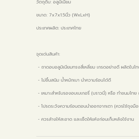
วัตถุดิบ: อลูมิเนียม
ขนาด: 7x7x1.5นิ้ว (WxLxH)
ประเทศผลิต: ประเทศไทย
จุดเด่นสินค้า:
- ถาดอบอลูมิเนียมทรงสี่เหลี่ยม เกรดอย่างดี ผลิตในไ
- ไม่ขึ้นสนิม น้ำหนักเบา นำความร้อนได้ดี
- เหมาะสำหรับรองอบเบเกอรี่ (บราวนี่) หรือ ทำขนมไทย 
- โปรดระวังความร้อนตอนนำออกจากเตา (ควรใช้ถุงมือก
- ควรล้างให้สะอาด และเช็ดให้แห้งก่อนเก็บหลังใช้งาน