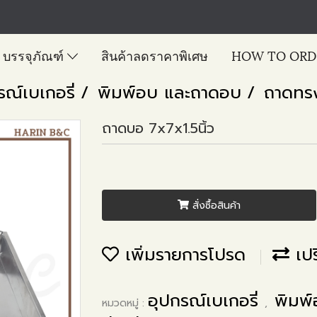
บรรจุภัณฑ์
สินค้าลดราคาพิเศษ
HOW TO ORD
รณ์เบเกอรี่
พิมพ์อบ และถาดอบ
ถาดทรงส
ถาดบอ 7x7x1.5นิ้ว
สั่งซื้อสินค้า
เพิ่มรายการโปรด
เปร
อุปกรณ์เบเกอรี่
พิมพ
หมวดหมู่ :
,