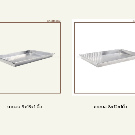
ถาดอบ 9x13x1 นิ้ว
ถาดบอ 8x12x1นิ้ว