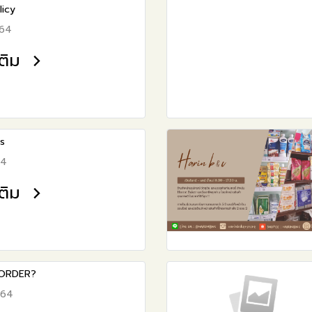
licy
564
เติม
s
64
เติม
ORDER?
564