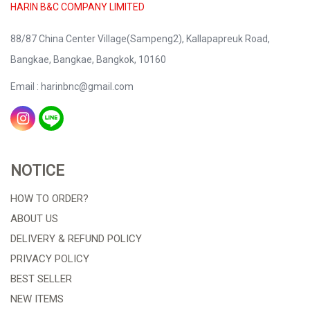
HARIN B&C COMPANY LIMITED
88/87 China Center Village(Sampeng2), Kallapapreuk Road,
Bangkae, Bangkae, Bangkok, 10160
Email : harinbnc@gmail.com
NOTICE
HOW TO ORDER?
ABOUT US
DELIVERY & REFUND POLICY
PRIVACY POLICY
BEST SELLER
NEW ITEMS