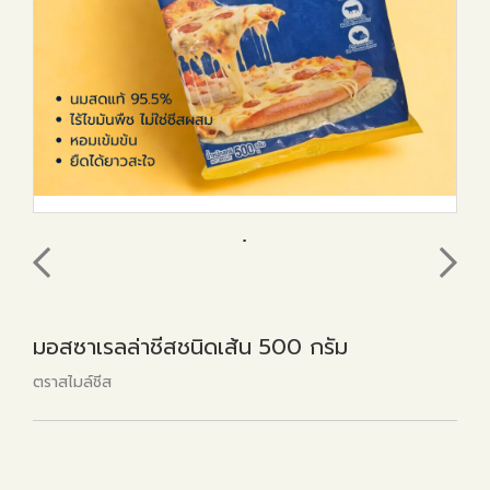
มอสซาเรลล่าชีสชนิดเส้น 500 กรัม
ตราสไมล์ชีส