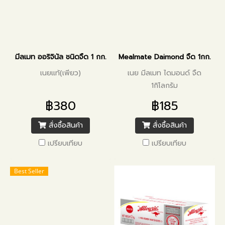
มีลเมท ออริจินัล ชนิดจืด 1 กก.
Mealmate Daimond จืด 1กก.
เนยแท้(เพียว)
เนย มีลเมท ไดมอนด์ จืด
1กิโลกรัม
฿380
฿185
สั่งซื้อสินค้า
สั่งซื้อสินค้า
เปรียบเทียบ
เปรียบเทียบ
Best Seller